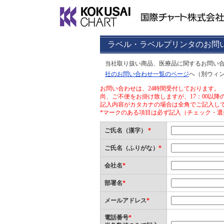
ラベル・ラベルプリンタのお問
当社取り扱い商品、医療品に関するお問い
社のお問い合わせ一覧のページ
へ（別ウィ
お問い合わせは、24時間受付しております。
尚、ご不便をお掛け致しますが、17：00以
記入内容がカタカナの場合は全角でご記入し
*マークのある項目は必ず記入（チェック・選
ご氏名（漢字）
*
ご氏名（ふりがな）
*
会社名
*
部署名
*
メールアドレス
*
電話番号
*